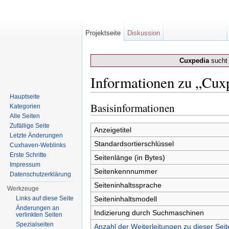
Projektseite
Diskussion
Cuxpedia
sucht 
Informationen zu „Cux
Wechseln zu:
Navigation
,
Suche
Hauptseite
Basisinformationen
Kategorien
Alle Seiten
Zufällige Seite
Anzeigetitel
Letzte Änderungen
Standardsortierschlüssel
Cuxhaven-Weblinks
Erste Schritte
Seitenlänge (in Bytes)
Impressum
Seitenkennnummer
Datenschutzerklärung
Seiteninhaltssprache
Werkzeuge
Links auf diese Seite
Seiteninhaltsmodell
Änderungen an
Indizierung durch Suchmaschinen
verlinkten Seiten
Spezialseiten
Anzahl der Weiterleitungen zu dieser Seit