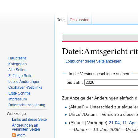
Datei
Diskussion
Datei:Amtsgericht rit
Hauptseite
Logbücher dieser Seite anzeigen
Kategorien
Wechseln zu:
Navigation
,
Suche
Alle Seiten
In der Versionsgeschichte suchen
Zufällige Seite
Letzte Änderungen
bis Jahr:
Cuxhaven-Weblinks
Erste Schritte
Zur Anzeige der Änderungen einfach di
Impressum
Datenschutzerklärung
(Aktuell) = Unterschied zur aktuell
Werkzeuge
Uhrzeit/Datum = Version zu dieser
Links auf diese Seite
(Aktuell | Vorherige)
21:04, 11. Apr
Änderungen an
==Datum== 18. Juni 2008 ==Urheb
verlinkten Seiten
Atom