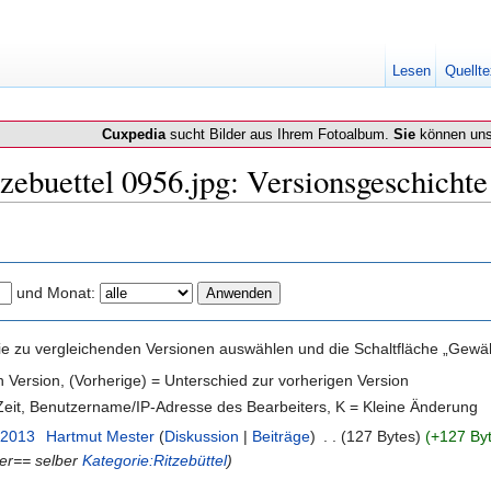
Lesen
Quellte
Cuxpedia
sucht Bilder aus Ihrem Fotoalbum.
Sie
können uns
zebuettel 0956.jpg: Versionsgeschichte
und Monat:
e zu vergleichenden Versionen auswählen und die Schaltfläche „Gewähl
en Version, (Vorherige) = Unterschied zur vorherigen Version
 Zeit, Benutzername/IP-Adresse des Bearbeiters, K = Kleine Änderung
. 2013
‎
Hartmut Mester
(
Diskussion
|
Beiträge
)
‎
. .
(127 Bytes)
(+127 By
er== selber
Kategorie:Ritzebüttel
)