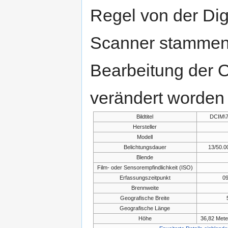
Regel von der Di
Scanner stammen.
Bearbeitung der O
verändert worden 
Bildtitel
DCIM\
Hersteller
Modell
Belichtungsdauer
13/50.0
Blende
Film- oder Sensorempfindlichkeit (ISO)
Erfassungszeitpunkt
09
Brennweite
Geografische Breite
Geografische Länge
Höhe
36,82 Mete