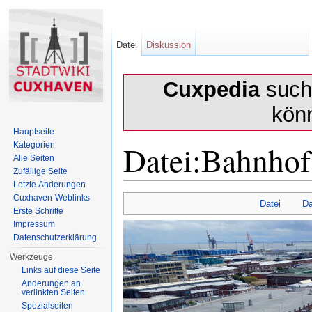
Datei
Diskussion
Cuxpedia
sucht
kön
Hauptseite
Datei:Bahnho
Kategorien
Alle Seiten
Zufällige Seite
Letzte Änderungen
Wechseln zu:
Navigation
,
Suche
Cuxhaven-Weblinks
Datei
Da
Erste Schritte
Impressum
Datenschutzerklärung
Werkzeuge
Links auf diese Seite
Änderungen an
verlinkten Seiten
Spezialseiten