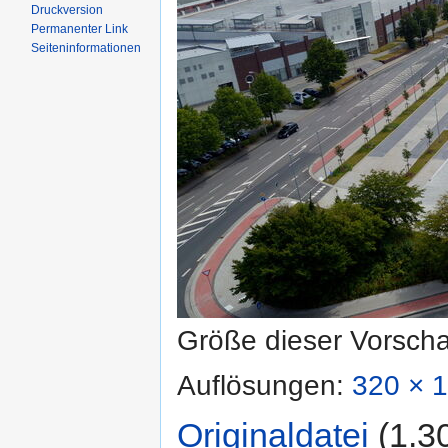
Druckversion
Permanenter Link
Seiten­informationen
Größe dieser Vorsch
Auflösungen:
320 × 1
Originaldatei
‎
(1.3