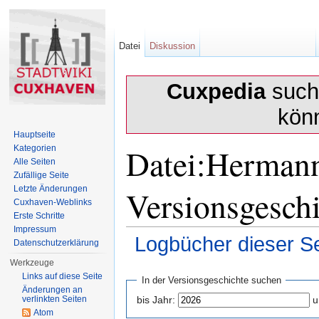
Datei
Diskussion
Cuxpedia
sucht
kön
Hauptseite
Datei:Herman
Kategorien
Alle Seiten
Zufällige Seite
Versionsgesch
Letzte Änderungen
Cuxhaven-Weblinks
Erste Schritte
Impressum
Logbücher dieser Se
Datenschutzerklärung
Wechseln zu:
Navigation
,
Suche
Werkzeuge
Links auf diese Seite
In der Versionsgeschichte suchen
Änderungen an
verlinkten Seiten
bis Jahr:
u
Atom