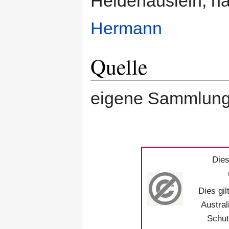
Heidehäuslein, n
Hermann
Quelle
eigene Sammlun
Dies
Dies gil
Austral
Schut