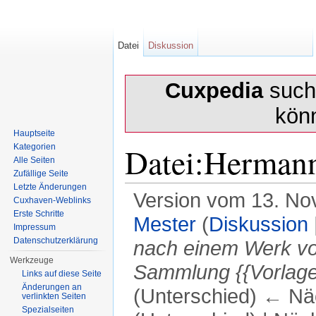
Datei
Diskussion
Cuxpedia
sucht
kön
Hauptseite
Datei:Hermann
Kategorien
Alle Seiten
Zufällige Seite
Letzte Änderungen
Version vom 13. No
Cuxhaven-Weblinks
Erste Schritte
Mester
(
Diskussion
Impressum
Datenschutzerklärung
nach einem Werk v
Werkzeuge
Sammlung {{Vorlage
Links auf diese Seite
Änderungen an
(Unterschied) ← Näc
verlinkten Seiten
Spezialseiten