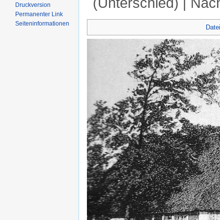
(Unterschied) | Näc
Druckversion
Permanenter Link
Wechseln zu:
Navigation
,
Suche
Seiten­informationen
Date