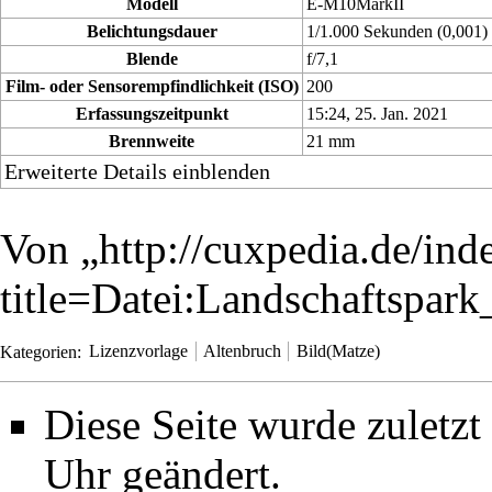
Modell
E-M10MarkII
Belichtungsdauer
1/1.000 Sekunden (0,001)
Blende
f/7,1
Film- oder Sensorempfindlichkeit (ISO)
200
Erfassungszeitpunkt
15:24, 25. Jan. 2021
Brennweite
21 mm
Erweiterte Details einblenden
Von „
http://cuxpedia.de/ind
title=Datei:Landschaftspa
Kategorien
:
Lizenzvorlage
Altenbruch
Bild(Matze)
Diese Seite wurde zuletz
Uhr geändert.