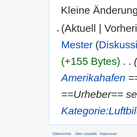
Kleine Änderun
(Aktuell | Vorher
Mester
(
Diskuss
(+155 Bytes)
‎
. .
Amerikahafen
==
==Urheber== sel
Kategorie:Luftbi
Datenschutz
Über cuxpedia
Impressum