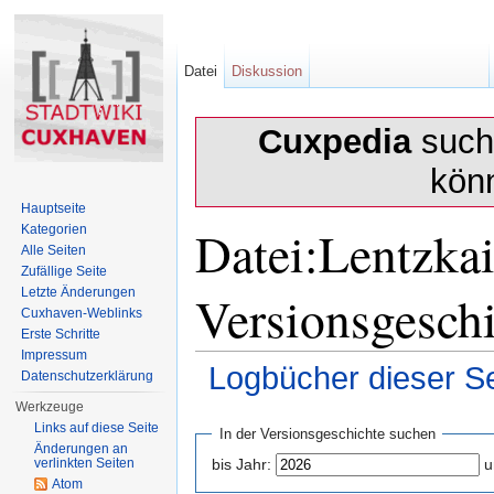
Datei
Diskussion
Cuxpedia
sucht
kön
Hauptseite
Datei:Lentzka
Kategorien
Alle Seiten
Zufällige Seite
Versionsgesch
Letzte Änderungen
Cuxhaven-Weblinks
Erste Schritte
Impressum
Logbücher dieser Se
Datenschutzerklärung
Wechseln zu:
Navigation
,
Suche
Werkzeuge
Links auf diese Seite
In der Versionsgeschichte suchen
Änderungen an
verlinkten Seiten
bis Jahr:
u
Atom