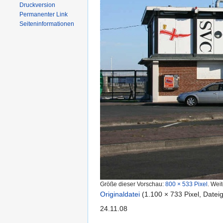
Druckversion
Permanenter Link
Seiten­informationen
Größe dieser Vorschau:
800 × 533 Pixel
.
Weit
Originaldatei
‎
(1.100 × 733 Pixel, Date
24.11.08