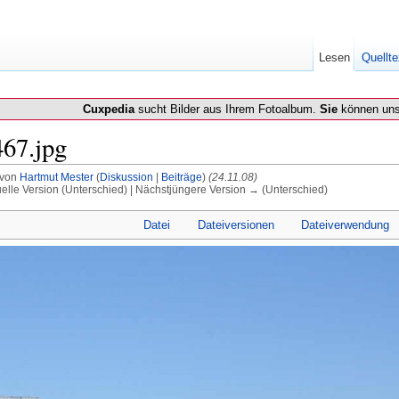
Lesen
Quellte
Cuxpedia
sucht Bilder aus Ihrem Fotoalbum.
Sie
können uns
467.jpg
 von
Hartmut Mester
(
Diskussion
|
Beiträge
)
(24.11.08)
uelle Version (Unterschied) | Nächstjüngere Version → (Unterschied)
Datei
Dateiversionen
Dateiverwendung