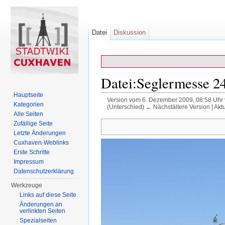
Datei
Diskussion
Datei:Seglermesse 2
Hauptseite
Version vom 6. Dezember 2009, 08:58 Uhr
Kategorien
(Unterschied) ← Nächstältere Version | Akt
Wechseln zu:
Navigation
,
Suche
Alle Seiten
Zufällige Seite
Letzte Änderungen
Cuxhaven-Weblinks
Erste Schritte
Impressum
Datenschutzerklärung
Werkzeuge
Links auf diese Seite
Änderungen an
verlinkten Seiten
Spezialseiten