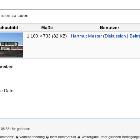
rsion zu laden.
chaubild
Maße
Benutzer
1.100 × 733
(82 KB)
Hartmut Mester
(
Diskussion
|
Beitr
hreiben.
e Datei:
 08:58 Uhr geändert.
 Commons'' �Namensnennung � nicht kommerziell � Weitergabe unter gleichen Bedingunge