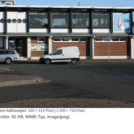
ere Auflösungen:
320 × 213 Pixel
|
1.100 × 733 Pixel
.
igröße: 82 KB, MIME-Typ:
image/jpeg
)