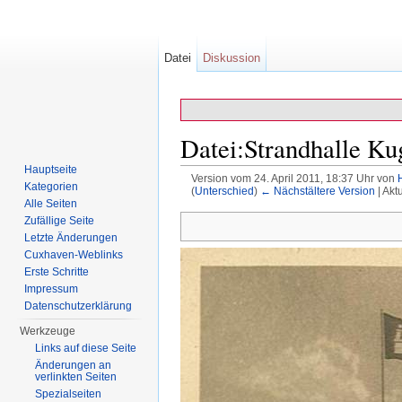
Datei
Diskussion
Datei:Strandhalle K
Hauptseite
Version vom 24. April 2011, 18:37 Uhr von
Kategorien
(
Unterschied
)
← Nächstältere Version
| Akt
Wechseln zu:
Navigation
,
Suche
Alle Seiten
Zufällige Seite
Letzte Änderungen
Cuxhaven-Weblinks
Erste Schritte
Impressum
Datenschutzerklärung
Werkzeuge
Links auf diese Seite
Änderungen an
verlinkten Seiten
Spezialseiten