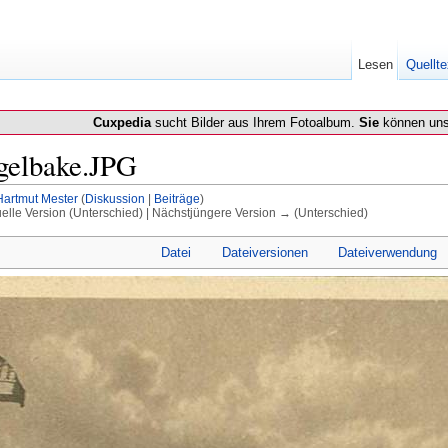
Lesen
Quellte
Cuxpedia
sucht Bilder aus Ihrem Fotoalbum.
Sie
können uns
ugelbake.JPG
Hartmut Mester
(
Diskussion
|
Beiträge
)
uelle Version (Unterschied) | Nächstjüngere Version → (Unterschied)
Datei
Dateiversionen
Dateiverwendung