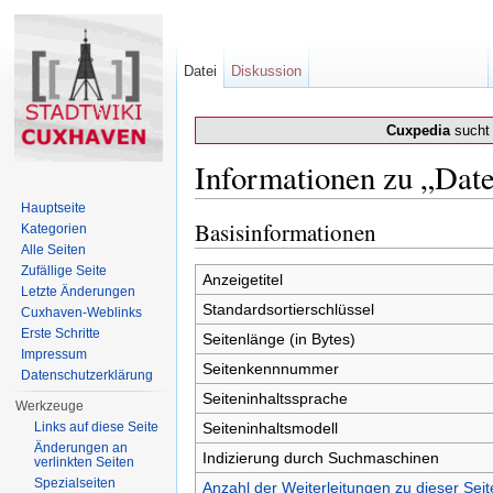
Datei
Diskussion
Cuxpedia
sucht 
Informationen zu „Date
Wechseln zu:
Navigation
,
Suche
Hauptseite
Basisinformationen
Kategorien
Alle Seiten
Zufällige Seite
Anzeigetitel
Letzte Änderungen
Standardsortierschlüssel
Cuxhaven-Weblinks
Erste Schritte
Seitenlänge (in Bytes)
Impressum
Seitenkennnummer
Datenschutzerklärung
Seiteninhaltssprache
Werkzeuge
Links auf diese Seite
Seiteninhaltsmodell
Änderungen an
Indizierung durch Suchmaschinen
verlinkten Seiten
Spezialseiten
Anzahl der Weiterleitungen zu dieser Seit