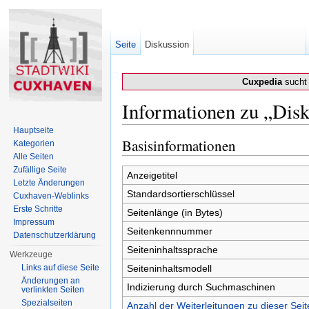
Seite
Diskussion
Cuxpedia
sucht 
Informationen zu „Disk
Wechseln zu:
Navigation
,
Suche
Hauptseite
Basisinformationen
Kategorien
Alle Seiten
Zufällige Seite
Anzeigetitel
Letzte Änderungen
Standardsortierschlüssel
Cuxhaven-Weblinks
Erste Schritte
Seitenlänge (in Bytes)
Impressum
Seitenkennnummer
Datenschutzerklärung
Seiteninhaltssprache
Werkzeuge
Links auf diese Seite
Seiteninhaltsmodell
Änderungen an
Indizierung durch Suchmaschinen
verlinkten Seiten
Spezialseiten
Anzahl der Weiterleitungen zu dieser Seit