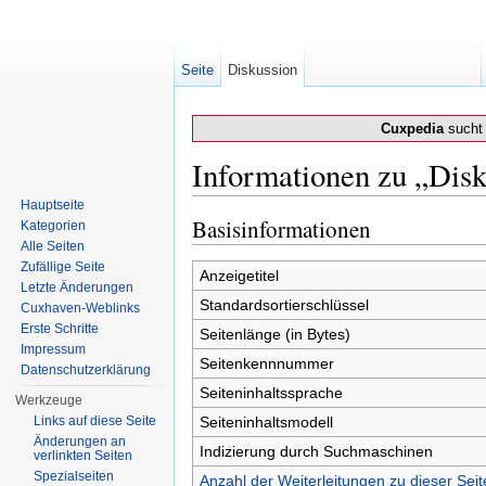
Seite
Diskussion
Cuxpedia
sucht 
Informationen zu „Di
Wechseln zu:
Navigation
,
Suche
Hauptseite
Basisinformationen
Kategorien
Alle Seiten
Zufällige Seite
Anzeigetitel
Letzte Änderungen
Standardsortierschlüssel
Cuxhaven-Weblinks
Erste Schritte
Seitenlänge (in Bytes)
Impressum
Seitenkennnummer
Datenschutzerklärung
Seiteninhaltssprache
Werkzeuge
Links auf diese Seite
Seiteninhaltsmodell
Änderungen an
Indizierung durch Suchmaschinen
verlinkten Seiten
Spezialseiten
Anzahl der Weiterleitungen zu dieser Seit