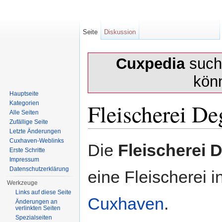
Seite
Diskussion
Cuxpedia
sucht
kön
Hauptseite
Fleischerei De
Kategorien
Alle Seiten
Zufällige Seite
Letzte Änderungen
Wechseln zu:
Navigation
,
Suche
Cuxhaven-Weblinks
Die
Fleischerei 
Erste Schritte
Impressum
Datenschutzerklärung
eine Fleischerei i
Werkzeuge
Links auf diese Seite
Cuxhaven
.
Änderungen an
verlinkten Seiten
Spezialseiten