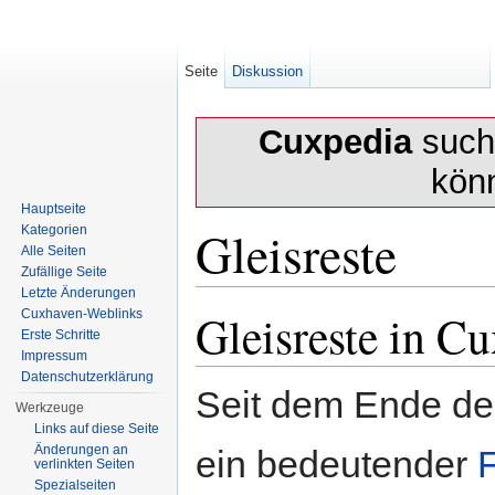
Seite
Diskussion
Cuxpedia
sucht
kön
Hauptseite
Gleisreste
Kategorien
Alle Seiten
Zufällige Seite
Letzte Änderungen
Wechseln zu:
Navigation
,
Suche
Gleisreste in C
Cuxhaven-Weblinks
Erste Schritte
Impressum
Datenschutzerklärung
Seit dem Ende de
Werkzeuge
Links auf diese Seite
Änderungen an
ein bedeutender
F
verlinkten Seiten
Spezialseiten