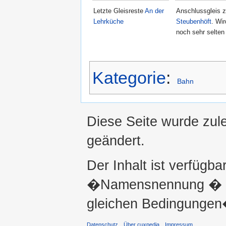
Letzte Gleisreste
An der
Anschlussgleis 
Lehrküche
Steubenhöft
. Wir
noch sehr selten
Kategorie
:
Bahn
Diese Seite wurde zul
geändert.
Der Inhalt ist verfügba
�Namensnennung � ni
gleichen Bedingungen�
Datenschutz
Über cuxpedia
Impressum