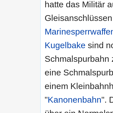
hatte das Militär 
Gleisanschlüssen
Marinesperrwaffe
Kugelbake
sind n
Schmalspurbahn z
eine Schmalspurb
einem Kleinbahnho
"
Kanonenbahn
". 