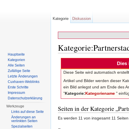
Kategorie
Diskussion
Kategorie:Partnersta
Hauptseite
Wechseln zu:
Navigation
,
Suche
Kategorien
Dies 
Alle Seiten
Zufällige Seite
Diese Seite wird automatisch erstel
Letzte Änderungen
Artikel und Bilder werden dieser Ka
Cuxhaven-Weblinks
ein Bild anlegst und am Ende des Ar
Erste Schritte
Impressum
"
Kategorie:
Kategoriename
" einfüg
Datenschutzerklärung
Werkzeuge
Seiten in der Kategorie „Part
Links auf diese Seite
Änderungen an
Es werden 11 von insgesamt 11 Seiten 
verlinkten Seiten
Spezialseiten