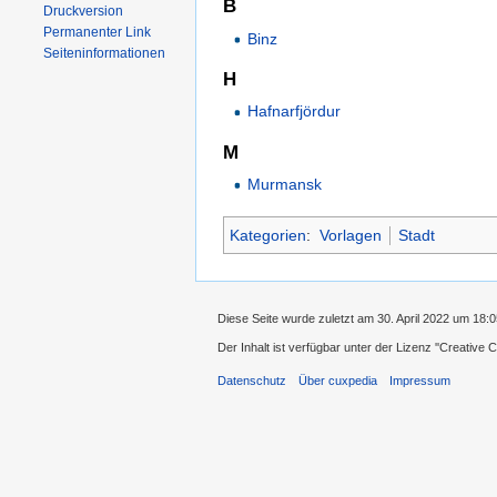
B
Druckversion
Permanenter Link
Binz
Seiten­informationen
H
Hafnarfjördur
M
Murmansk
Kategorien
:
Vorlagen
Stadt
Diese Seite wurde zuletzt am 30. April 2022 um 18:
Der Inhalt ist verfügbar unter der Lizenz
''Creative
Datenschutz
Über cuxpedia
Impressum