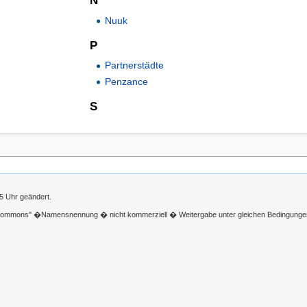
N
Nuuk
P
Partnerstädte
Penzance
S
05 Uhr geändert.
 Commons'' �Namensnennung � nicht kommerziell � Weitergabe unter gleichen Bedingunge