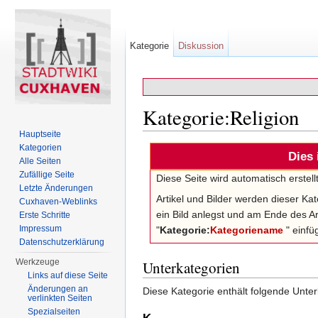
Kategorie
Diskussion
Kategorie:Religion
Hauptseite
Wechseln zu:
Navigation
,
Suche
Kategorien
Dies 
Alle Seiten
Zufällige Seite
Diese Seite wird automatisch erstel
Letzte Änderungen
Artikel und Bilder werden dieser Ka
Cuxhaven-Weblinks
ein Bild anlegst und am Ende des Ar
Erste Schritte
Impressum
"
Kategorie:
Kategoriename
" einfüg
Datenschutzerklärung
Werkzeuge
Unterkategorien
Links auf diese Seite
Änderungen an
Diese Kategorie enthält folgende Unter
verlinkten Seiten
Spezialseiten