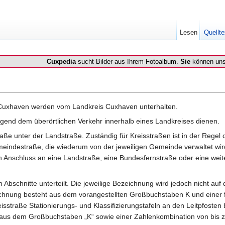
Lesen
Quellte
Cuxpedia
sucht Bilder aus Ihrem Fotoalbum.
Sie
können uns
 Cuxhaven werden vom Landkreis Cuxhaven unterhalten.
egend dem überörtlichen Verkehr innerhalb eines Landkreises dienen.
aße unter der Landstraße. Zuständig für Kreisstraßen ist in der Regel d
emeindestraße, die wiederum von der jeweiligen Gemeinde verwaltet wir
 Anschluss an eine Landstraße, eine Bundesfernstraße oder eine weit
Abschnitte unterteilt. Die jeweilige Bezeichnung wird jedoch nicht auf
chnung besteht aus dem vorangestellten Großbuchstaben K und einer 
straße Stationierungs- und Klassifizierungstafeln an den Leitpfosten b
us dem Großbuchstaben „K“ sowie einer Zahlenkombination von bis zu 