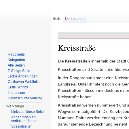
Seite
Diskussion
Kreisstraße
Hauptseite
Wechseln zu:
Navigation
,
Suche
Kategorien
Die
Kreisstraßen
innerhalb der Stadt
Alle Seiten
Kreisstraßen sind Straßen, die überwi
Zufällige Seite
Letzte Änderungen
In der Rangordnung steht eine Kreisstr
Cuxhaven-Weblinks
Landkreis. Unter ihr steht noch die G
Erste Schritte
Kreisstraßen müssen mindestens einen
Impressum
Kreisstraße haben.
Datenschutzerklärung
Kreisstraßen werden nummeriert und in 
Werkzeuge
Wegweisern aufgeführt. Die Kurzbezei
Links auf diese Seite
Änderungen an
Nummer. Dafür werden entlang der Kreis
verlinkten Seiten
darauf stehende Bezeichnung besteht a
Spezialseiten