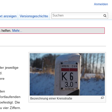
Anmelden
xt anzeigen
Versionsgeschichte
 helfen.
Mehr...
er jeweilige
d.
ere
 den
fortlaufenden
Bezeichnung einer Kreisstraße
efestigt. Die
vier Ziffern.