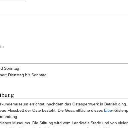
de
nd Sonntag
ber: Dienstag bis Sonntag
eibung
kundemuseum errichtet, nachdem das Ostesperrwerk in Betrieb ging. Ein
eue Flussbett der Oste besteht. Die Gesamtfläche dieses
Elbe
-Küstenp
temündung.
 dieses Museums. Die Stiftung wird vom Landkreis Stade und von vielen