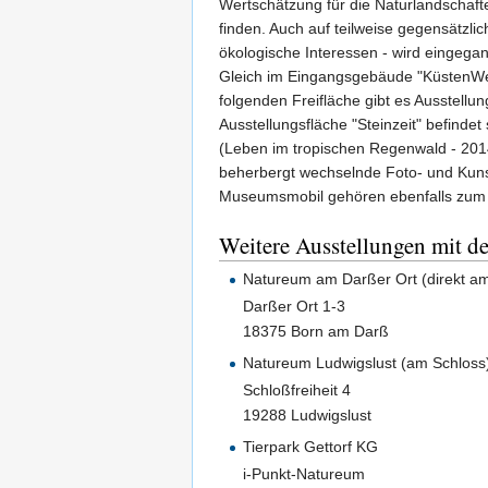
Wertschätzung für die Naturlandschaft
finden. Auch auf teilweise gegensätzli
ökologische Interessen - wird eingega
Gleich im Eingangsgebäude "KüstenWelle
folgenden Freifläche gibt es Ausstell
Ausstellungsfläche "Steinzeit" befind
(Leben im tropischen Regenwald - 201
beherbergt wechselnde Foto- und Kunst
Museumsmobil gehören ebenfalls zum 
Weitere Ausstellungen mit 
Natureum am Darßer Ort (direkt a
Darßer Ort 1-3
18375 Born am Darß
Natureum Ludwigslust (am Schloss
Schloßfreiheit 4
19288 Ludwigslust
Tierpark Gettorf KG
i-Punkt-Natureum