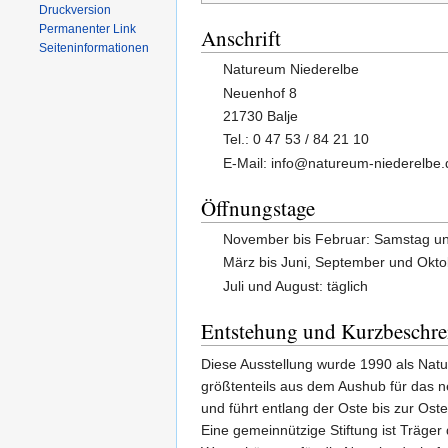
Druckversion
Permanenter Link
Anschrift
Seiten­informationen
Natureum Niederelbe
Neuenhof 8
21730 Balje
Tel.: 0 47 53 / 84 21 10
E-Mail: info@natureum-niederelbe.
Öffnungstage
November bis Februar: Samstag u
März bis Juni, September und Okto
Juli und August: täglich
Entstehung und Kurzbeschr
Diese Ausstellung wurde 1990 als Natur
größtenteils aus dem Aushub für das n
und führt entlang der Oste bis zur Os
Eine gemeinnützige Stiftung ist Träger