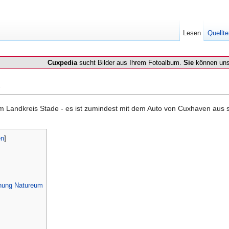
Lesen
Quellte
Cuxpedia
sucht Bilder aus Ihrem Fotoalbum.
Sie
können uns
e
im Landkreis Stade - es ist zumindest mit dem Auto von Cuxhaven aus s
en
]
hnung Natureum