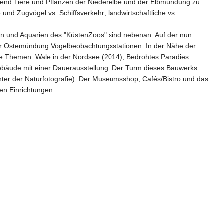
gend Tiere und Pflanzen der Niederelbe und der Elbmündung zu
und Zugvögel vs. Schiffsverkehr; landwirtschaftliche vs.
ien und Aquarien des "KüstenZoos" sind nebenan. Auf der nun
 der Ostemündung Vogelbeobachtungsstationen. In der Nähe der
ende Themen: Wale in der Nordsee (2014), Bedrohtes Paradies
ebäude mit einer Dauerausstellung. Der Turm dieses Bauwerks
chter der Naturfotografie). Der Museumsshop, Cafés/Bistro und das
n Einrichtungen.