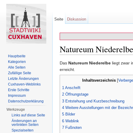
Seite
Diskussion
Natureum Niederelb
Hauptseite
Wechseln zu:
Navigation
,
Suche
Kategorien
Das
Natureum Niederelbe
liegt zwar 
Alle Seiten
erreicht.
Zufällige Seite
Letzte Änderungen
Inhaltsverzeichnis
[
Verberg
Cuxhaven-Weblinks
1
Anschrift
Erste Schritte
2
Öffnungstage
Impressum
3
Entstehung und Kurzbeschreibung
Datenschutzerklärung
4
Weitere Ausstellungen mit der Bezeic
Werkzeuge
5
Bilder
Links auf diese Seite
6
Weblink
Änderungen an
verlinkten Seiten
7
Fußnoten
Spezialseiten