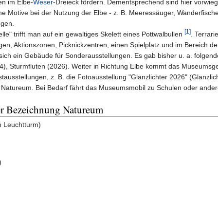
en im Elbe-
Weser
-Dreieck fördern. Dementsprechend sind hier vorwie
che Motive bei der Nutzung der Elbe - z. B. Meeressäuger, Wanderfische 
ngen.
[1]
" trifft man auf ein gewaltiges Skelett eines Pottwalbullen
. Terrar
ungen, Aktionszonen, Picknickzentren, einen Spielplatz und im Bereich
et sich ein Gebäude für Sonderausstellungen. Es gab bisher u. a. folg
4), Sturmfluten (2026). Weiter in Richtung Elbe kommt das Museumsg
ausstellungen, z. B. die Fotoausstellung "Glanzlichter 2026" (Glanzli
Natureum. Bei Bedarf fährt das Museumsmobil zu Schulen oder andere
der Bezeichnung Natureum
m Leuchtturm)
)