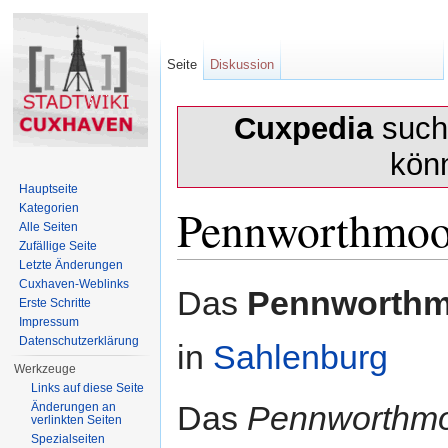
Seite
Diskussion
Cuxpedia
sucht
kön
Hauptseite
Pennworthmoo
Kategorien
Alle Seiten
Zufällige Seite
Letzte Änderungen
Wechseln zu:
Navigation
,
Suche
Cuxhaven-Weblinks
Das
Pennworthm
Erste Schritte
Impressum
Datenschutzerklärung
in
Sahlenburg
Werkzeuge
Links auf diese Seite
Das
Pennworthm
Änderungen an
verlinkten Seiten
Spezialseiten