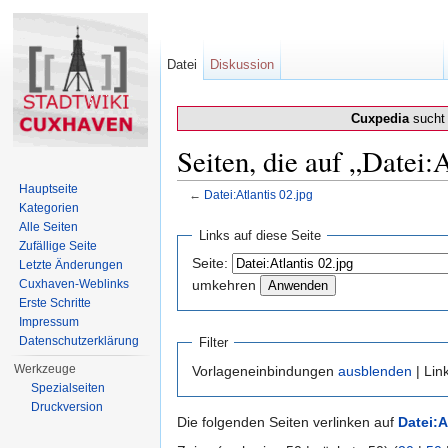
Datei
Diskussion
Cuxpedia
sucht 
Seiten, die auf „Datei:A
Hauptseite
←
Datei:Atlantis 02.jpg
Kategorien
Wechseln zu:
Navigation
,
Suche
Alle Seiten
Links auf diese Seite
Zufällige Seite
Seite:
Letzte Änderungen
Cuxhaven-Weblinks
umkehren
Erste Schritte
Impressum
Datenschutzerklärung
Filter
Werkzeuge
Vorlageneinbindungen
ausblenden
| Lin
Spezialseiten
Druckversion
Die folgenden Seiten verlinken auf
Datei:A