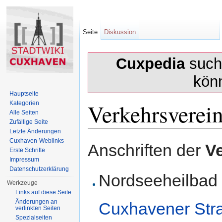
Seite
Diskussion
Cuxpedia
sucht
kön
Hauptseite
Verkehrsverei
Kategorien
Alle Seiten
Zufällige Seite
Letzte Änderungen
Wechseln zu:
Navigation
,
Suche
Cuxhaven-Weblinks
Anschriften der
V
Erste Schritte
Impressum
Datenschutzerklärung
Nordseeheilba
Werkzeuge
Links auf diese Seite
Änderungen an
Cuxhavener Str
verlinkten Seiten
Spezialseiten