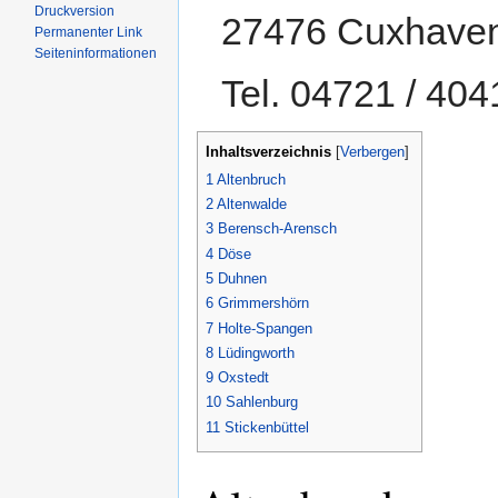
Druckversion
27476 Cuxhave
Permanenter Link
Seiten­informationen
Tel. 04721 / 40
Inhaltsverzeichnis
[
Verbergen
]
1
Altenbruch
2
Altenwalde
3
Berensch-Arensch
4
Döse
5
Duhnen
6
Grimmershörn
7
Holte-Spangen
8
Lüdingworth
9
Oxstedt
10
Sahlenburg
11
Stickenbüttel