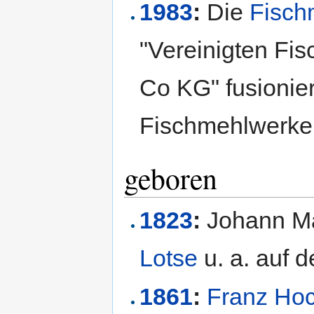
1983
:
Die
Fisch
"Vereinigten F
Co KG" fusionier
Fischmehlwerke
geboren
1823
:
Johann Ma
Lotse
u. a. auf
1861
:
Franz Ho