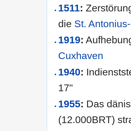
1511
:
Zerstörung
die
St. Antonius-
1919
:
Aufhebun
Cuxhaven
1940
:
Indienstst
17"
1955
:
Das däni
(12.000BRT) st