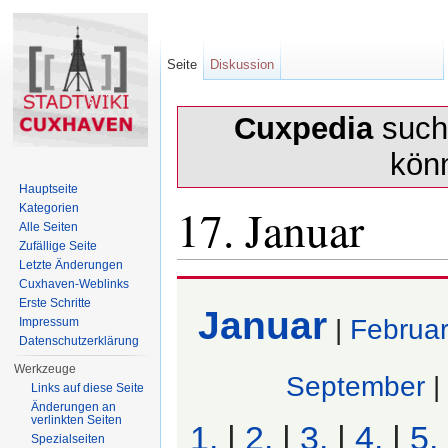
Seite
Diskussion
Cuxpedia
sucht
kön
Hauptseite
17. Januar
Kategorien
Alle Seiten
Zufällige Seite
Letzte Änderungen
Wechseln zu:
Navigation
,
Suche
Cuxhaven-Weblinks
Erste Schritte
Januar
|
Februa
Impressum
Datenschutzerklärung
Werkzeuge
September
|
Links auf diese Seite
Änderungen an
verlinkten Seiten
1.
|
2.
|
3.
|
4.
|
5.
Spezialseiten