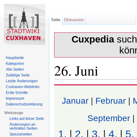
Seite
Diskussion
Cuxpedia
sucht
kön
Hauptseite
26. Juni
Kategorien
Alle Seiten
Zufällige Seite
Letzte Änderungen
Wechseln zu:
Navigation
,
Suche
Cuxhaven-Weblinks
Erste Schritte
Januar
|
Februar
|
Impressum
Datenschutzerklärung
Werkzeuge
September
|
Links auf diese Seite
Änderungen an
verlinkten Seiten
1.
|
2.
|
3.
|
4.
|
5.
Spezialseiten