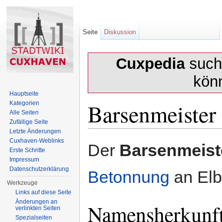
Seite
Diskussion
Cuxpedia
sucht
kön
Hauptseite
Barsenmeister
Kategorien
Alle Seiten
Zufällige Seite
Letzte Änderungen
Wechseln zu:
Navigation
,
Suche
Cuxhaven-Weblinks
Der
Barsenmeist
Erste Schritte
Impressum
Datenschutzerklärung
Betonnung
an Elb
Werkzeuge
Links auf diese Seite
Änderungen an
Namensherkunf
verlinkten Seiten
Spezialseiten