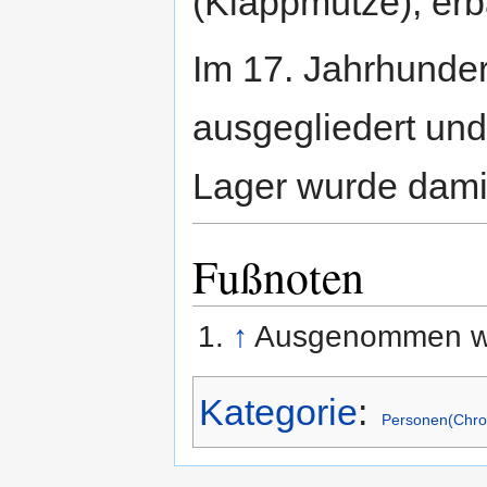
(Klappmütze), erb
Im 17. Jahrhunde
ausgegliedert un
Lager wurde dami
Fußnoten
↑
Ausgenommen war
Kategorie
:
Personen(Chro