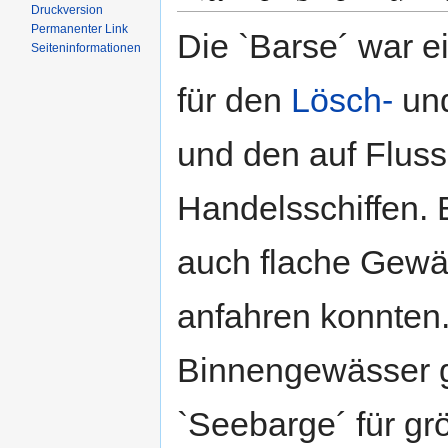
Druckversion
Permanenter Link
Die `Barse´ war e
Seiten­informationen
für den
Lösch-
und
und den auf Fluss
Handelsschiffen. 
auch flache Gewäs
anfahren konnten.
Binnengewässer g
`Seebarge´ für gr