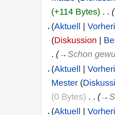
(+114 Bytes)
‎
. .
(
(
Aktuell
|
Vorher
(
Diskussion
|
Be
.
(
→
Schon gewuß
(
Aktuell
|
Vorher
Mester
(
Diskuss
(0 Bytes)
‎
. .
(
→
S
(
Aktuell
|
Vorher