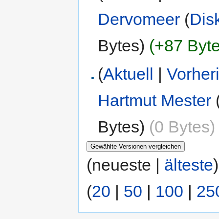
Dervomeer
(
Dis
Bytes)
(+87 Byte
(
Aktuell
|
Vorher
Hartmut Mester
Bytes)
(0 Bytes)
(neueste |
älteste
(
20
|
50
|
100
|
25