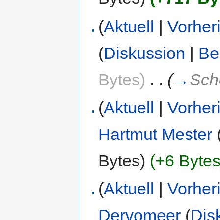
(
Aktuell
|
Vorher
(
Diskussion
|
Be
Bytes)
‎
. .
(
→
Sch
(
Aktuell
|
Vorher
Hartmut Mester
Bytes)
(+6 Bytes
(
Aktuell
|
Vorher
Dervomeer
(
Dis