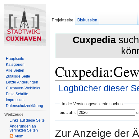
Projektseite
Diskussion
Cuxpedia
sucht
kön
Hauptseite
Cuxpedia:Gewu
Kategorien
Alle Seiten
Zufällige Seite
Letzte Änderungen
Logbücher dieser Se
Cuxhaven-Weblinks
Erste Schritte
Wechseln zu:
Navigation
,
Suche
Impressum
In der Versionsgeschichte suchen
Datenschutzerklärung
bis Jahr:
u
Werkzeuge
Links auf diese Seite
Änderungen an
Zur Anzeige der 
verlinkten Seiten
Atom