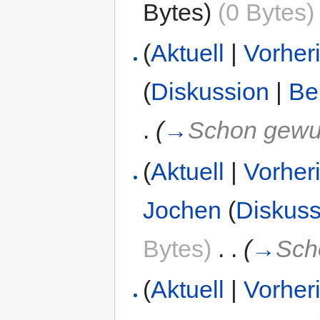
Bytes)
(0 Bytes)
(
Aktuell
|
Vorher
(
Diskussion
|
Be
.
(
→
Schon gewuß
(
Aktuell
|
Vorher
Jochen
(
Diskuss
Bytes)
‎
. .
(
→
Sch
(
Aktuell
|
Vorher