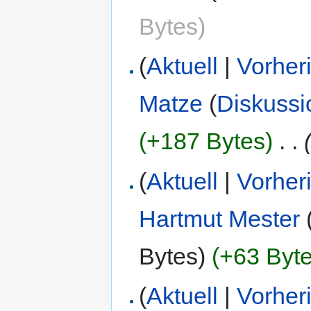
Bytes)
(
Aktuell
|
Vorher
Matze
(
Diskussi
(+187 Bytes)
‎
. .
(
Aktuell
|
Vorher
Hartmut Mester
Bytes)
(+63 Byte
(
Aktuell
|
Vorher