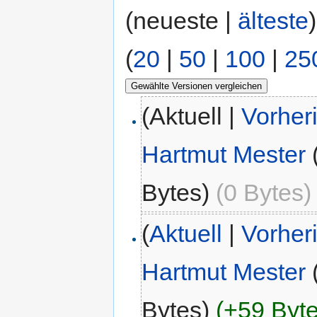
(neueste |
älteste
(
20
|
50
|
100
|
25
(Aktuell |
Vorher
Hartmut Mester
Bytes)
(0 Bytes)
(
Aktuell
|
Vorher
Hartmut Mester
Bytes)
(+59 Byte