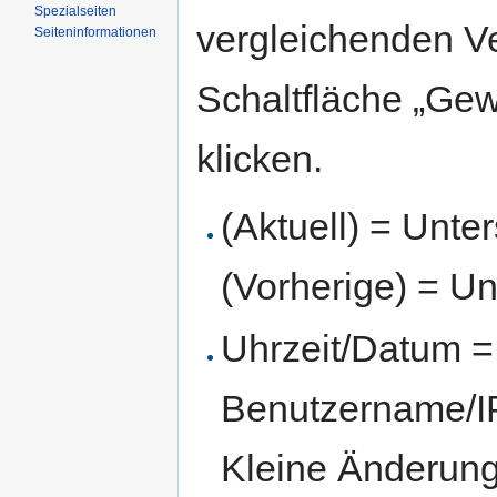
Spezialseiten
vergleichenden V
Seiten­informationen
Schaltfläche „Gew
klicken.
(Aktuell) = Unte
(Vorherige) = Un
Uhrzeit/Datum = 
Benutzername/IP
Kleine Änderun