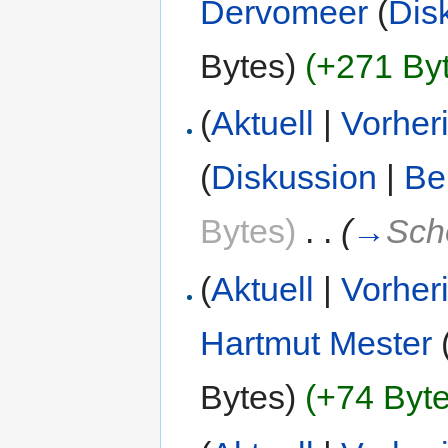
Dervomeer
(
Dis
Bytes)
(+271 By
(
Aktuell
|
Vorher
(
Diskussion
|
Be
Bytes)
‎
. .
(
→
Sch
(
Aktuell
|
Vorher
Hartmut Mester
Bytes)
(+74 Byte