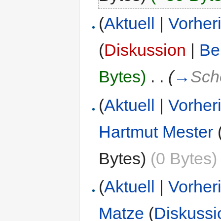
(
Aktuell
|
Vorher
(
Diskussion
|
Be
Bytes)
‎
. .
(
→
Sch
(
Aktuell
|
Vorher
Hartmut Mester
Bytes)
(0 Bytes)
(
Aktuell
|
Vorher
Matze
(
Diskussi