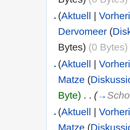
(
Aktuell
|
Vorher
Dervomeer
(
Dis
Bytes)
(0 Bytes)
(
Aktuell
|
Vorher
Matze
(
Diskussi
Byte)
‎
. .
(
→
Scho
(
Aktuell
|
Vorher
Matze
(
Diskussi