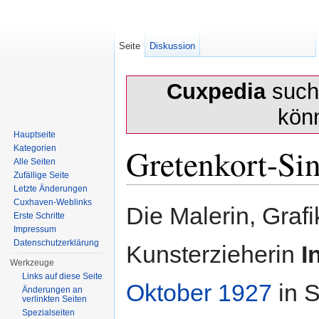
Seite
Diskussion
Cuxpedia
sucht
kön
Hauptseite
Gretenkort-Sin
Kategorien
Alle Seiten
Zufällige Seite
Letzte Änderungen
Wechseln zu:
Navigation
,
Suche
Cuxhaven-Weblinks
Die Malerin, Grafi
Erste Schritte
Impressum
Datenschutzerklärung
Kunsterzieherin
I
Werkzeuge
Links auf diese Seite
Oktober
1927
in 
Änderungen an
verlinkten Seiten
Spezialseiten