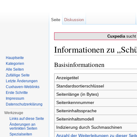
Seite
Diskussion
Cuxpedia
sucht 
Informationen zu „Schü
Wechseln zu:
Navigation
,
Suche
Hauptseite
Basisinformationen
Kategorien
Alle Seiten
Zufällige Seite
Anzeigetitel
Letzte Änderungen
Standardsortierschlüssel
Cuxhaven-Weblinks
Erste Schritte
Seitenlänge (in Bytes)
Impressum
Seitenkennnummer
Datenschutzerklärung
Seiteninhaltssprache
Werkzeuge
Links auf diese Seite
Seiteninhaltsmodell
Änderungen an
Indizierung durch Suchmaschinen
verlinkten Seiten
Spezialseiten
Anzahl der Weiterleitungen zu dieser Seit