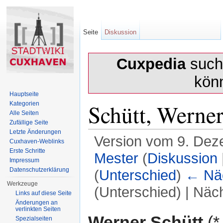
Seite
Diskussion
Cuxpedia
sucht
kön
Hauptseite
Schütt, Werne
Kategorien
Alle Seiten
Zufällige Seite
Letzte Änderungen
Version vom 9. Dez
Cuxhaven-Weblinks
Erste Schritte
Mester
(
Diskussion
Impressum
Datenschutzerklärung
(
Unterschied
)
← Näc
Werkzeuge
(Unterschied) | Näc
Links auf diese Seite
Änderungen an
Wechseln zu:
Navigation
,
Suche
verlinkten Seiten
Werner Schütt
(
Spezialseiten