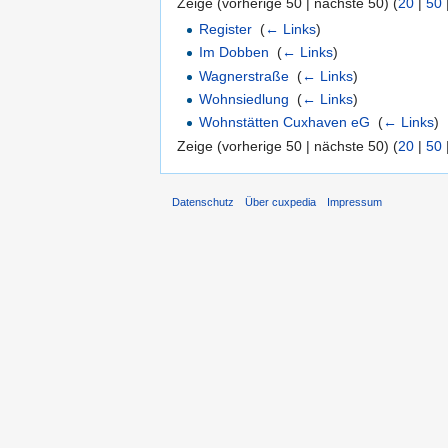
Zeige (vorherige 50 | nächste 50) (
20
|
50
Register
‎
(
← Links
)
Im Dobben
‎
(
← Links
)
Wagnerstraße
‎
(
← Links
)
Wohnsiedlung
‎
(
← Links
)
Wohnstätten Cuxhaven eG
‎
(
← Links
)
Zeige (vorherige 50 | nächste 50) (
20
|
50
Datenschutz
Über cuxpedia
Impressum