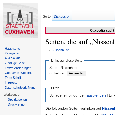
Seite
Diskussion
Cuxpedia
sucht 
Seiten, die auf „Nissen
Hauptseite
←
Nissenhütte
Kategorien
Wechseln zu:
Navigation
,
Suche
Alle Seiten
Links auf diese Seite
Zufällige Seite
Seite:
Letzte Änderungen
Cuxhaven-Weblinks
umkehren
Erste Schritte
Impressum
Datenschutzerklärung
Filter
Werkzeuge
Vorlageneinbindungen
ausblenden
| Lin
Spezialseiten
Druckversion
Die folgenden Seiten verlinken auf
Nissen