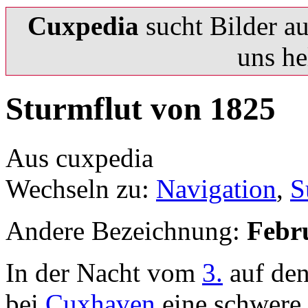
Cuxpedia
sucht Bilder a
uns he
Sturmflut von 1825
Aus cuxpedia
Wechseln zu:
Navigation
,
S
Andere Bezeichnung:
Febr
In der Nacht vom
3.
auf de
bei
Cuxhaven
eine schwere