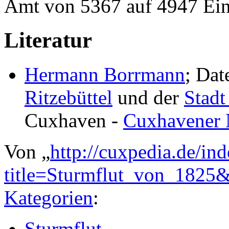
Amt von 5367 auf 4947 Ei
Literatur
Hermann Borrmann
; Dat
Ritzebüttel
und der
Stad
Cuxhaven -
Cuxhavener 
Von „
http://cuxpedia.de/in
title=Sturmflut_von_1825
Kategorien
:
Sturmflut